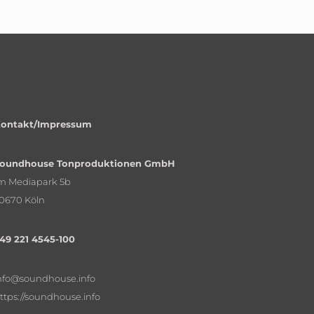
ontakt/Impressum
oundhouse Tonproduktionen GmbH
m Mediapark 5b
0670 Köln
49 221 4545-100
nfo@soundhouse.info
ttps://soundhouse.info