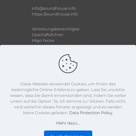
info@soundhouse.info
https://soundhouse.info
Vertretungsberechtigter
Geschäftsführer:
Migo Fecke
Amtsgericht Köln HRB 29 530
Umsatzsteuer-
Identifikationsnummer:
DE 812 260 330
Diese Website verwendet Cookies, um Ihnen das
bestmögliche Online-Erlebnis zu geben. Lass Sie uns bitte
wissen, dass Sie damit einverstanden sind, indem Sie weiter
unten auf die Option "Ja, ich stimme zu" klicken. Falls nicht,
wird weiterhin dieses Fenster angezeigt und es werden
keine Cookies geladen.
Data Protection Policy
.
Mehr dazu...
All rights reserved - sound⁄house 2024